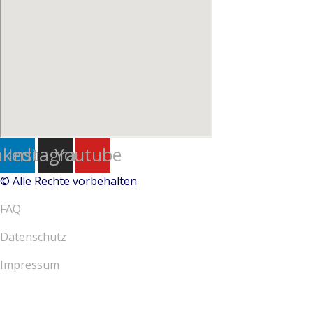
nkedin
Instagram
Youtube
© Alle Rechte vorbehalten
FAQ
Datenschutz
Impressum