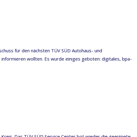
rtschuss für den nächsten TÜV SÜD Autohaus- und
formieren wollten. Es wurde einiges geboten: digitales, bpa-
Kreis. Das TÜV SÜD Service Center bot wieder die geeignete