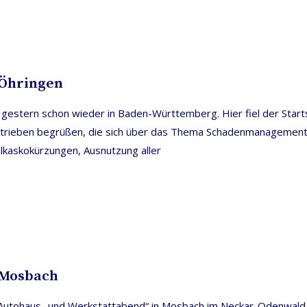
 Öhringen
n, gestern schon wieder in Baden-Württemberg. Hier fiel der Sta
trieben begrüßen, die sich über das Thema Schadenmanagement in
kaskokürzungen, Ausnutzung aller
 Mosbach
Autohaus- und Werkstattabend“ in Mosbach im Neckar-Odenwald-