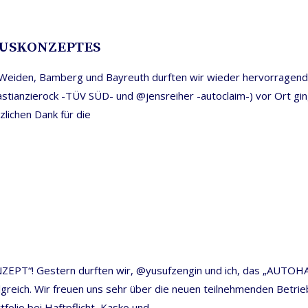
HAUSKONZEPTES
hen Weiden, Bamberg und Bayreuth durften wir wieder hervorra
tianzierock -TÜV SÜD- und @jensreiher -autoclaim-) vor Ort ging
zlichen Dank für die
ZEPT“! Gestern durften wir, @yusufzengin und ich, das „AUTO
olgreich. Wir freuen uns sehr über die neuen teilnehmenden Be
olio bei Haftpflicht, Kasko und