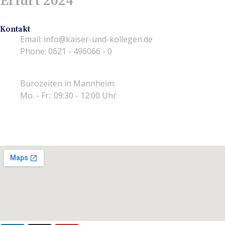
Erfurt 2024
17/04/2024
Keine Kommentare
Kontakt
Email: info@kaiser-und-kollegen.de
Phone: 0621 - 496066 - 0
Fax: 0621 - 496066 - 29
Bürozeiten in Mannheim:
Mo. - Fr.: 09:30 - 12:00 Uhr
Mo. - Do.: 14:00 - 16:30 Uhr
Fr.: 14:00 - 16:00 Uhr
Termine nach Vereinbarung