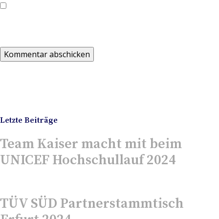
Name, E-Mail-Adresse und Website in diesem Browser für
meinen nächsten Kommentar speichern.
Die Kanzlei Kaiser & Kollegen Rechtsanwälte ist
deutschlandweit eine der führenden Kanzleien für den
automotiven Bereich.
Letzte Beiträge
Team Kaiser macht mit beim
UNICEF Hochschullauf 2024
23/05/2024
Keine Kommentare
TÜV SÜD Partnerstammtisch